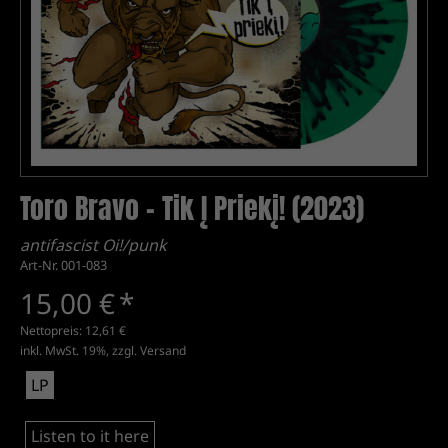
Toro Bravo - Tik Į Priekį! (2023)
antifascist Oi!/punk
Art-Nr. 001-083
15,00 €
*
Nettopreis:
12,61 €
inkl. MwSt. 19%, zzgl.
Versand
LP
Listen to it here