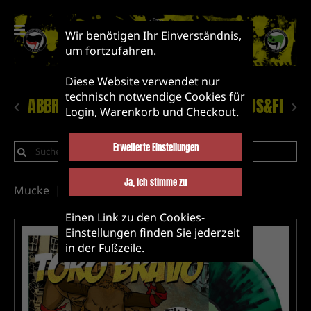
Wir benötigen Ihr Einverständnis,
um fortzufahren.
Diese Website verwendet nur
technisch notwendige Cookies für
ABBRUCH!
NEUHEITEN
LABEL&BANDS&FRIEN
Login, Warenkorb und Checkout.
Erweiterte Einstellungen
Ja, ich stimme zu
Mucke
Vinyl
Punk/oi!
Einen Link zu den Cookies-
Einstellungen finden Sie jederzeit
in der Fußzeile.