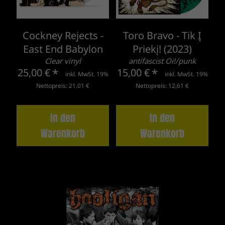
Cockney Rejects -
Toro Bravo - Tik Į
East End Babylon
Priekį! (2023)
Clear vinyl
antifascist Oi!/punk
25,00 €
*
15,00 €
*
inkl. MwSt. 19%
inkl. MwSt. 19%
Nettopreis: 21,01 €
Nettopreis: 12,61 €
In den
In den
Warenkorb
Warenkorb