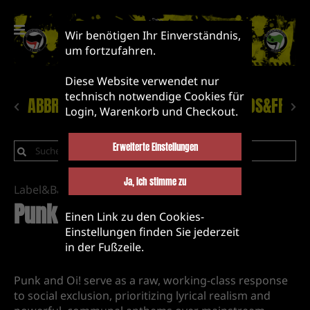
Wir benötigen Ihr Einverständnis,
um fortzufahren.
Diese Website verwendet nur
technisch notwendige Cookies für
ABBRUCH!
NEUHEITEN
LABEL&BANDS&FRIEN
Login, Warenkorb und Checkout.
Erweiterte Einstellungen
Ja, ich stimme zu
Label&Bands&Friends
Punk/oi!
Einen Link zu den Cookies-
Einstellungen finden Sie jederzeit
in der Fußzeile.
Punk and Oi! serve as a raw, working-class response
to social exclusion, prioritizing lyrical realism and