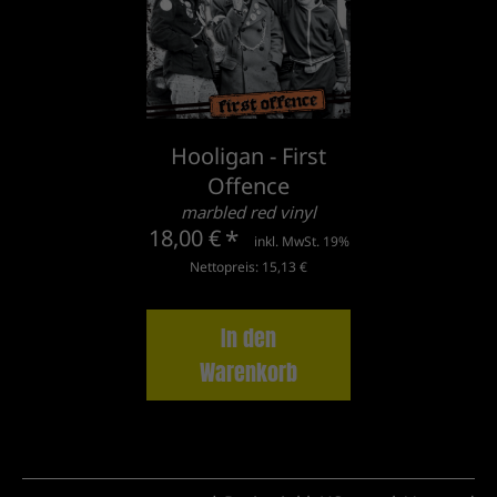
Hooligan - First
Offence
marbled red vinyl
18,00 €
*
inkl. MwSt. 19%
Nettopreis: 15,13 €
In den
Warenkorb