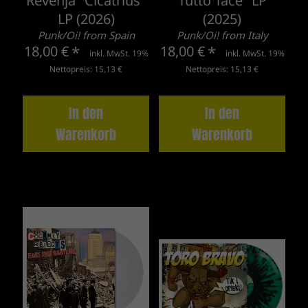
Revenja "Cicatrius"
Tutto Tace" LP
LP (2026)
(2025)
Punk/Oi! from Spain
Punk/Oi! from Italy
18,00 €
*
18,00 €
*
inkl. MwSt. 19%
inkl. MwSt. 19%
Nettopreis: 15,13 €
Nettopreis: 15,13 €
In den
In den
Warenkorb
Warenkorb