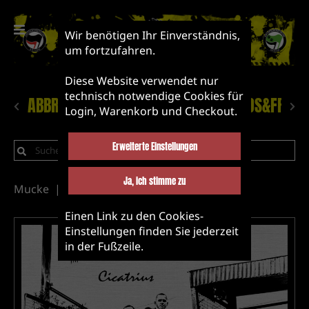
Wir benötigen Ihr Einverständnis,
um fortzufahren.
Diese Website verwendet nur
technisch notwendige Cookies für
ABBRUCH!
NEUHEITEN
LABEL&BANDS&FRIEN
Login, Warenkorb und Checkout.
Erweiterte Einstellungen
Ja, ich stimme zu
Mucke
Vinyl
Neuheiten
Punk/oi!
Einen Link zu den Cookies-
Einstellungen finden Sie jederzeit
in der Fußzeile.