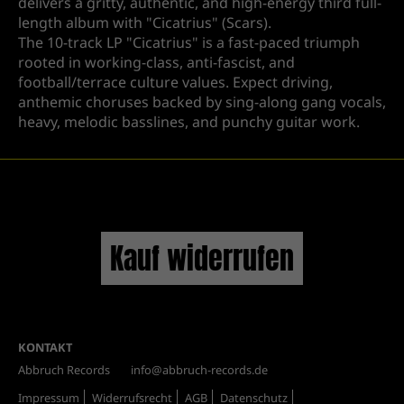
delivers a gritty, authentic, and high-energy third full-
length album with "Cicatrius" (Scars).
The 10-track LP "Cicatrius" is a fast-paced triumph
rooted in working-class, anti-fascist, and
football/terrace culture values. Expect driving,
anthemic choruses backed by sing-along gang vocals,
heavy, melodic basslines, and punchy guitar work.
Kauf widerrufen
KONTAKT
Abbruch Records
info@abbruch-records.de
Impressum
Widerrufsrecht
AGB
Datenschutz