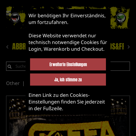
Wir benötigen Ihr Einverständnis,
um fortzufahren.
Diese Website verwendet nur
technisch notwendige Cookies für
ABBRUCH!
NEUHEITEN
LABEL&BANDS&FRIEN
Login, Warenkorb und Checkout.
Erweiterte Einstellungen
Ja, ich stimme zu
Other
Gaffa
KUNST!
Einen Link zu den Cookies-
Einstellungen finden Sie jederzeit
in der Fußzeile.