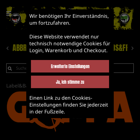
Wir benötigen Ihr Einverständnis,
um fortzufahren.
Diese Website verwendet nur
technisch notwendige Cookies für
ABBRUCH!
NEUHEITEN
LABEL&BANDS&FRIEN
Login, Warenkorb und Checkout.
Erweiterte Einstellungen
Ja, ich stimme zu
Label&Bands&Friends
Einen Link zu den Cookies-
Einstellungen finden Sie jederzeit
GAFFA
in der Fußzeile.