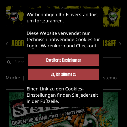
Wir benötigen Ihr Einverständnis,
um fortzufahren.
Diese Website verwendet nur
technisch notwendige Cookies für
ABBRUCH!
NEUHEITEN
LABEL&BANDS&FRIEN
Login, Warenkorb und Checkout.
Erweiterte Einstellungen
Ja, ich stimme zu
Mucke
CD
Label&Bands&Friends
Systemo
Einen Link zu den Cookies-
Einstellungen finden Sie jederzeit
in der Fußzeile.