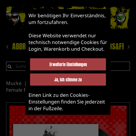
Wir benötigen Ihr Einverständnis,
um fortzufahren.
Diese Website verwendet nur
technisch notwendige Cookies für
ABBRUCH!
NEUHEITEN
LABEL&BANDS&FRIEN
Login, Warenkorb und Checkout.
Erweiterte Einstellungen
Ja, ich stimme zu
Mucke
Vinyl
Label&Bands&Friends
Female Fronted
Einen Link zu den Cookies-
Einstellungen finden Sie jederzeit
in der Fußzeile.