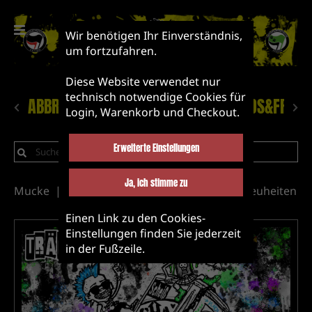
Wir benötigen Ihr Einverständnis,
um fortzufahren.
Diese Website verwendet nur
technisch notwendige Cookies für
ABBRUCH!
NEUHEITEN
LABEL&BANDS&FRIEN
Login, Warenkorb und Checkout.
Erweiterte Einstellungen
Ja, ich stimme zu
Mucke
CD
Label&Bands&Friends
Neuheiten
Einen Link zu den Cookies-
Einstellungen finden Sie jederzeit
in der Fußzeile.