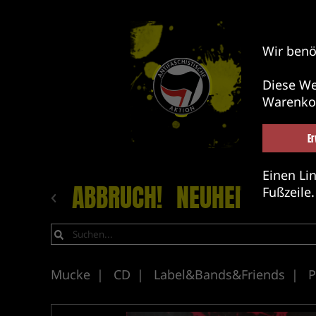
Wir benö
Diese We
Warenko
Er
Einen Lin
ABBRUCH!
NEUHEITEN
LA
Fußzeile.
Mucke
CD
Label&Bands&Friends
P