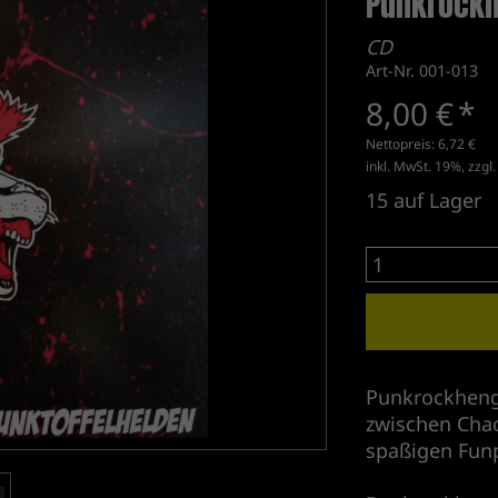
Punkrockh
CD
Art-Nr. 001-013
8,00 €
*
Nettopreis:
6,72 €
inkl. MwSt. 19%, zzgl
15
auf Lager
Punkrockheng
zwischen Chaos
spaßigen Funp