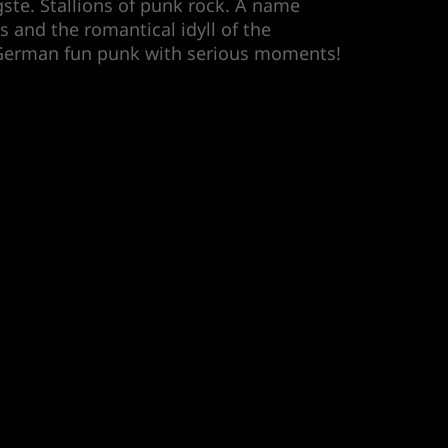
te. Stallions of punk rock. A name
 and the romantical idyll of the
 German fun punk with serious moments!