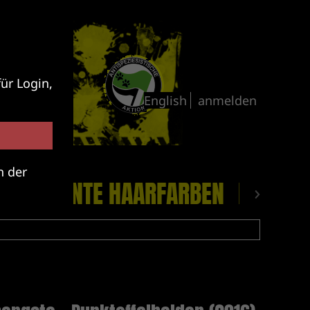
ür Login,
anmelden
n der
CKE
BUNTE HAARFARBEN
PLATTE