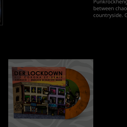
Punkrockhengs
between chaos
countryside.