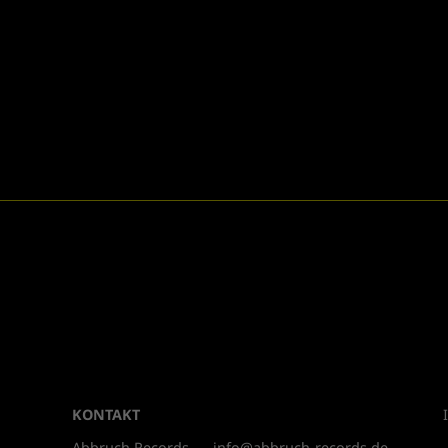
KONTAKT
Abbruch Records
info@abbruch-records.de