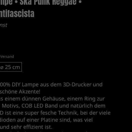
ampe • Ska Punk Reggae •
tifascista
nst
.
Versand
⌀ 25 cm
e 100% DIY Lampe aus dem 3D-Drucker und
h schöne Akzente!
us einem dünnen Gehäuse, einem Ring zur
s Motivs, COB LED Band und natürlich dem
 ist eine super fesche Technik, bei der viele
ioden auf einer Platine sind, was viel
und sehr effizient ist.