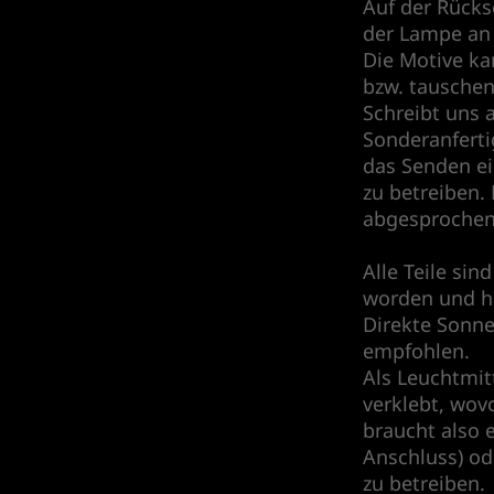
Auf der Rücks
der Lampe an 
Die Motive ka
bzw. tauschen
Schreibt uns a
Sonderanferti
das Senden ei
zu betreiben.
abgesprochen
Alle Teile si
worden und ha
Direkte Sonn
empfohlen.
Als Leuchtmit
verklebt, wov
braucht also 
Anschluss) od
zu betreiben.