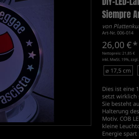
DIY-LED-L
Siempre An
von Plattenku
Art-Nr. 006-014
26,00 €
*
Nettopreis:
21,85 €
inkl. MwSt. 19%, zzgl
⌀ 17,5 cm
Dies ist ein
setzt wirklic
Sie besteht a
Halterung de
Motiv. COB LED
kleine Leuchtd
Energie spart 