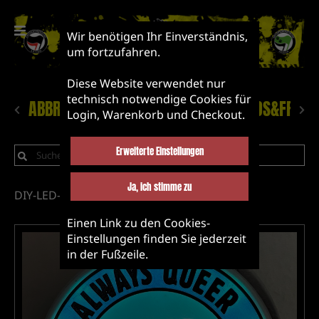
Wir benötigen Ihr Einverständnis,
um fortzufahren.
Diese Website verwendet nur
technisch notwendige Cookies für
ABBRUCH!
NEUHEITEN
LABEL&BANDS&FRIEN
Login, Warenkorb und Checkout.
Erweiterte Einstellungen
Ja, ich stimme zu
DIY-LED-Lampen
Plattenkunst Upcycling
Einen Link zu den Cookies-
Einstellungen finden Sie jederzeit
in der Fußzeile.