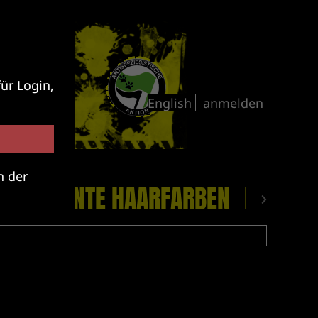
ür Login,
anmelden
n der
CKE
BUNTE HAARFARBEN
PLATTE