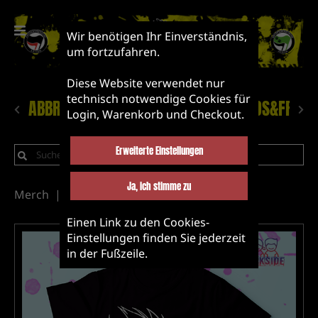
Wir benötigen Ihr Einverständnis,
um fortzufahren.
Diese Website verwendet nur
technisch notwendige Cookies für
ABBRUCH!
NEUHEITEN
LABEL&BANDS&FRIEN
Login, Warenkorb und Checkout.
Erweiterte Einstellungen
Ja, ich stimme zu
Merch
T-Shirts
Abbruch!
Klamotten
Einen Link zu den Cookies-
Einstellungen finden Sie jederzeit
in der Fußzeile.