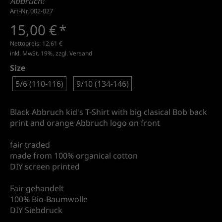
Abbruch!
Art-Nr. 002-027
15,00 €
*
Nettopreis:
12,61 €
inkl. MwSt. 19%, zzgl.
Versand
Size
5/6 (110-116)
9/10 (134-146)
Black Abbruch kid's T-Shirt with big clasical Bob back
print and orange Abbruch logo on front
fair traded
made from 100% organical cotton
DIY screen printed
Fair gehandelt
100% Bio-Baumwolle
DIY Siebdruck