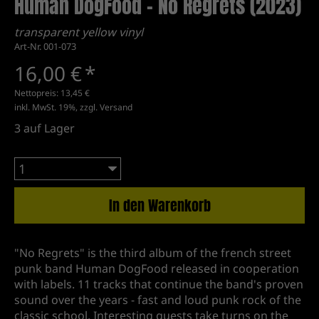
Human DogFood – No Regrets (2023)
transparent yellow vinyl
Art-Nr. 001-073
16,00 €
*
Nettopreis:
13,45 €
inkl. MwSt. 19%, zzgl.
Versand
3
auf Lager
In den Warenkorb
"No Regrets" is the third album of the french street
punk band Human DogFood released in cooperation
with labels. 11 tracks that continue the band's proven
sound over the years - fast and loud punk rock of the
classic school. Interesting guests take turns on the