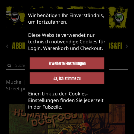
Wir benötigen Ihr Einverständnis,
um fortzufahren.
Diese Website verwendet nur
technisch notwendige Cookies für
ABBRUCH!
NEUHEITEN
LABEL&BANDS&FRIEN
Login, Warenkorb und Checkout.
Erweiterte Einstellungen
Ja, ich stimme zu
Mucke
Vinyl
Label&Bands&Friends
Street punk
Einen Link zu den Cookies-
Einstellungen finden Sie jederzeit
in der Fußzeile.