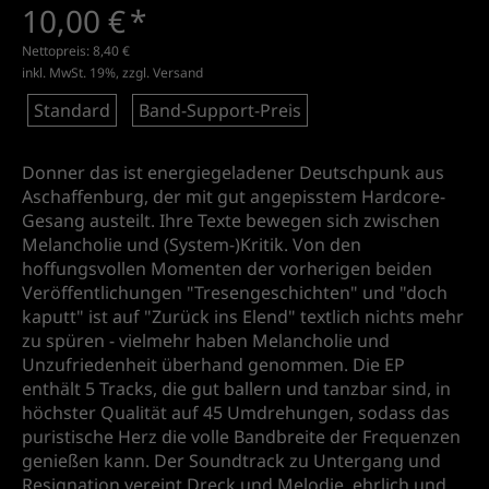
10,00 €
*
Nettopreis:
8,40 €
inkl. MwSt. 19%, zzgl.
Versand
Standard
Band-Support-Preis
Donner das ist energiegeladener Deutschpunk aus
Aschaffenburg, der mit gut angepisstem Hardcore-
Gesang austeilt. Ihre Texte bewegen sich zwischen
Melancholie und (System-)Kritik. Von den
hoffungsvollen Momenten der vorherigen beiden
Veröffentlichungen "Tresengeschichten" und "doch
kaputt" ist auf "Zurück ins Elend" textlich nichts mehr
zu spüren - vielmehr haben Melancholie und
Unzufriedenheit überhand genommen. Die EP
enthält 5 Tracks, die gut ballern und tanzbar sind, in
höchster Qualität auf 45 Umdrehungen, sodass das
puristische Herz die volle Bandbreite der Frequenzen
genießen kann. Der Soundtrack zu Untergang und
Resignation vereint Dreck und Melodie, ehrlich und