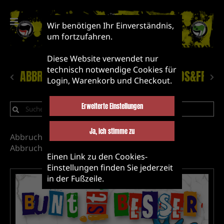
Wir benötigen Ihr Einverständnis,
um fortzufahren.
Diese Website verwendet nur
technisch notwendige Cookies für
ABBRUCH!
NEUHEITEN
LABEL&BANDS&FRIEN
Login, Warenkorb und Checkout.
Erweiterte Einstellungen
Ja, ich stimme zu
Abbruch!
Mucke
CD
Abbruch Records releases
Einen Link zu den Cookies-
Einstellungen finden Sie jederzeit
in der Fußzeile.