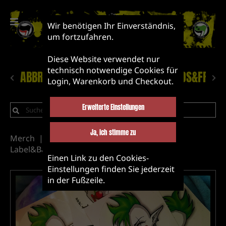
Wir benötigen Ihr Einverständnis,
um fortzufahren.
Diese Website verwendet nur
technisch notwendige Cookies für
ABBRUCH!
NEUHEITEN
LABEL&BANDS&FRIEN
Login, Warenkorb und Checkout.
Erweiterte Einstellungen
Ja, ich stimme zu
Merch
Abbruch!
Other
Label&Bands&Friends
KUNST!
Einen Link zu den Cookies-
Einstellungen finden Sie jederzeit
in der Fußzeile.