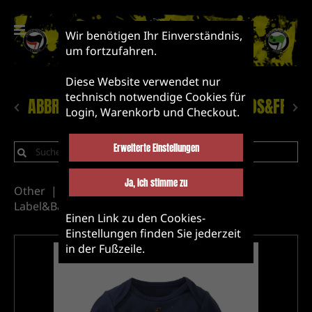
Wir benötigen Ihr Einverständnis,
um fortzufahren.
Diese Website verwendet nur
technisch notwendige Cookies für
ABBRUCH!
NEUHEITEN
LABEL&BANDS&FRIEN
Login, Warenkorb und Checkout.
Erweiterte Einstellungen
Ja, ich stimme zu
Other
Klamotten
Sonstige Klamotten
Label&Bands&Friends
KUNST!
Einen Link zu den Cookies-
Einstellungen finden Sie jederzeit
in der Fußzeile.